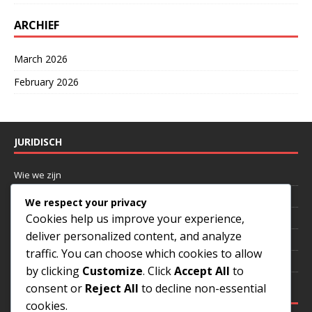
ARCHIEF
March 2026
February 2026
JURIDISCH
Wie we zijn
Neem contact op
We respect your privacy
Cookies help us improve your experience,
Cookiebeleid
deliver personalized content, and analyze
Gebruikersovereenkomst
traffic. You can choose which cookies to allow
Jouw privacy
by clicking
Customize
. Click
Accept All
to
consent or
Reject All
to decline non-essential
CATEGORIEËN
cookies.