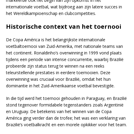
markeerde ook het begin van zijn opkomst in het
internationale voetbal, wat bijdroeg aan zijn latere succes in
het Wereldkampioenschap en clubcompetities.
Historische context van het toernooi
De Copa América is het belangrijkste internationale
voetbaltoernooi van Zuid-Amerika, met nationale teams van
het continent. Ronaldinho’s overwinning in 1999 vond plaats
tijdens een periode van intense concurrentie, waarbij Brazilië
probeerde zijn status terug te winnen na een reeks
teleurstellende prestaties in eerdere toernooien. Deze
overwinning was cruciaal voor Brazilië, omdat het hun
dominantie in het Zuid-Amerikaanse voetbal bevestigde.
In die tijd werd het toernooi gehouden in Paraguay, en Brazilië
stond tegenover formidabele tegenstanders zoals Argentinië
en Uruguay. De betekenis van het winnen van de Copa
América ging verder dan de trofee; het was een verklaring van
Brazilië’s voetbalkracht en een morele opkikker voor het team.