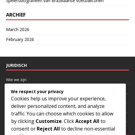
Spelersbiografieën van Braziliaanse voetbaliconen
ARCHIEF
March 2026
February 2026
JURIDISCH
Wie we zijn
Neem contact op
We respect your privacy
Cookies help us improve your experience,
Cookiebeleid
deliver personalized content, and analyze
Gebruikersovereenkomst
traffic. You can choose which cookies to allow
Jouw privacy
by clicking
Customize
. Click
Accept All
to
consent or
Reject All
to decline non-essential
CATEGORIEËN