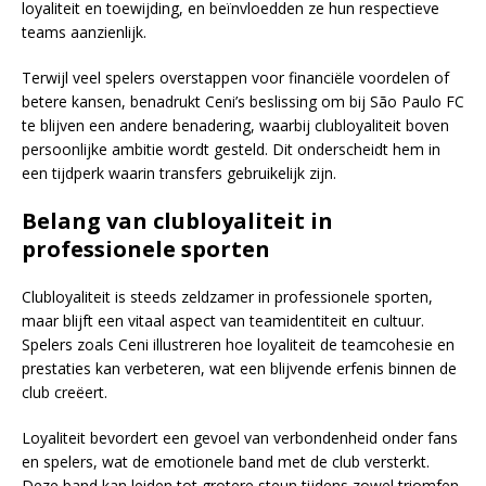
loyaliteit en toewijding, en beïnvloedden ze hun respectieve
teams aanzienlijk.
Terwijl veel spelers overstappen voor financiële voordelen of
betere kansen, benadrukt Ceni’s beslissing om bij São Paulo FC
te blijven een andere benadering, waarbij clubloyaliteit boven
persoonlijke ambitie wordt gesteld. Dit onderscheidt hem in
een tijdperk waarin transfers gebruikelijk zijn.
Belang van clubloyaliteit in
professionele sporten
Clubloyaliteit is steeds zeldzamer in professionele sporten,
maar blijft een vitaal aspect van teamidentiteit en cultuur.
Spelers zoals Ceni illustreren hoe loyaliteit de teamcohesie en
prestaties kan verbeteren, wat een blijvende erfenis binnen de
club creëert.
Loyaliteit bevordert een gevoel van verbondenheid onder fans
en spelers, wat de emotionele band met de club versterkt.
Deze band kan leiden tot grotere steun tijdens zowel triomfen